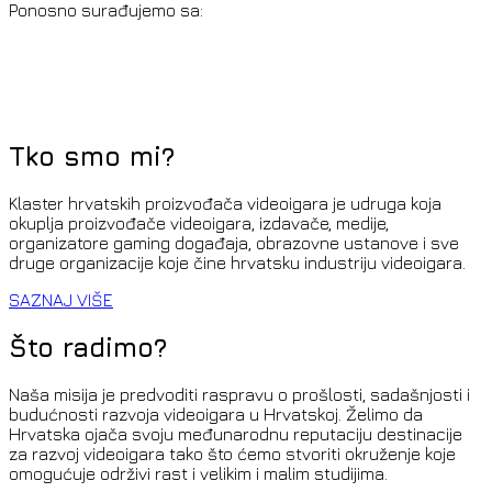
Ponosno surađujemo sa:
Tko smo mi
?
Klaster hrvatskih proizvođača videoigara je udruga koja
okuplja proizvođače videoigara, izdavače, medije,
organizatore gaming događaja, obrazovne ustanove i sve
druge organizacije koje čine hrvatsku industriju videoigara.
SAZNAJ VIŠE
Što radimo
?
Naša misija je predvoditi raspravu o prošlosti, sadašnjosti i
budućnosti razvoja videoigara u Hrvatskoj. Želimo da
Hrvatska ojača svoju međunarodnu reputaciju destinacije
za razvoj videoigara tako što ćemo stvoriti okruženje koje
omogućuje održivi rast i velikim i malim studijima.