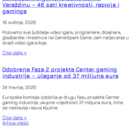
Varaždinu – 48 sati kreativnosti, razvoja i
gaminga
18 svibnja, 2026
Pozivamo sve ljubitelje video igara, programere, dizajnere,
glazbenike i kreativce na GameSpark Game Jam natjecanje u
izradi video igara koje
Čitaj dalje »
Odobrena Faza 2 projekta Centar gaming
industrije – ulaganje od 37 milijuna eura
24 travnja, 2026
Europska komisija odobrila je drugu fazu projekta Centar
gaming industrije, ukupne vrijednosti 37 milijuna eura, čime
se nastavlja razvoj ključne
Čitaj dalje »
Arhiva vijesti