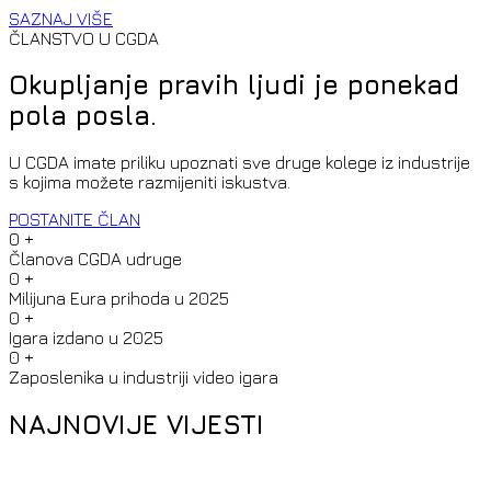
SAZNAJ VIŠE
ČLANSTVO U CGDA
Okupljanje pravih ljudi je ponekad
pola posla.
U CGDA imate priliku upoznati sve druge kolege iz industrije
s kojima možete razmijeniti iskustva.
POSTANITE ČLAN
0
+
Članova CGDA udruge
0
+
Milijuna Eura prihoda u 2025
0
+
Igara izdano u 2025
0
+
Zaposlenika u industriji video igara
NAJNOVIJE VIJESTI