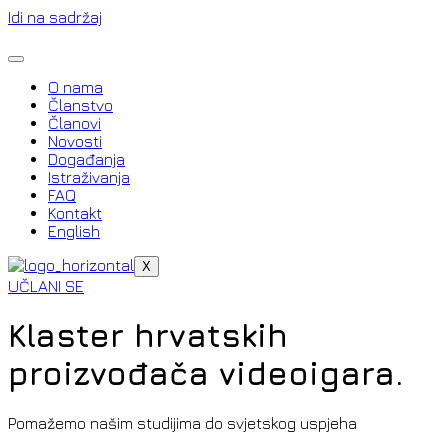
Idi na sadržaj
O nama
Članstvo
Članovi
Novosti
Događanja
Istraživanja
FAQ
Kontakt
English
X
UČLANI SE
Klaster hrvatskih
proizvođača videoigara
.
Pomažemo našim studijima do svjetskog uspjeha