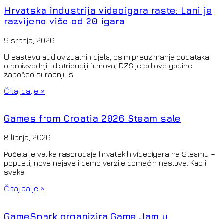
Hrvatska industrija videoigara raste: Lani je
razvijeno više od 20 igara
9 srpnja, 2026
U sastavu audiovizualnih djela, osim preuzimanja podataka
o proizvodnji i distribuciji filmova, DZS je od ove godine
započeo suradnju s
Čitaj dalje »
Games from Croatia 2026 Steam sale
8 lipnja, 2026
Počela je velika rasprodaja hrvatskih videoigara na Steamu –
popusti, nove najave i demo verzije domaćih naslova. Kao i
svake
Čitaj dalje »
GameSpark organizira Game Jam u