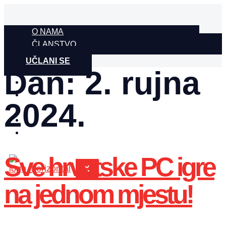
Idi
na
O NAMA
sadržaj
ČLANSTVO
ČLANOVI
UČLANI SE
Dan:
NOVOSTI
2. rujna
DOGAĐANJA
ISTRAŽIVANJA
2024.
FAQ
KONTAKT
ENGLISH
Sve hrvatske PC igre
X
na jednom mjestu!