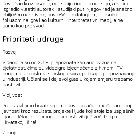
dev ušao kroz pisanje, edukaciju i indie produkciju, a zatim
izgradio vlastiti autorski i studijski put. Njegov rad je snažno
obilježen narativom, poviješću i mitologijom, s jasnim
fokusom na igre kao kulturni i interpretativni medij, a ne
samo kao proizvod.
Prioriteti udruge
Razvoj
Videoigre su od 2018. prepoznate kao audiovizualna
djelatnost, čime su videoigre izjednačene s filmom i TV
serijama u smislu zakonskog okvira, poticaja i prepoznavanja
u industriji. Učlani se i daj svoj glas u kojem smjeru trebamo
nastaviti!
Vidljivost
Predstavljamo hrvatski game dev domaćoj i međunarodnoj
javnosti kroz rezultate, projekte i ljude koji stoje iza uspješnih
igara. Učlani se pomogni nam ostaviti još veći trag u
Hrvatskoj i šire!
Znanje