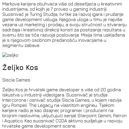
Markova karijera obuhvaća više od desetljeća u kreativnim
industrijama, od kojih je 7 proveo u gaming industriji.
Suosnivač je Turing Studija, tvrtke za razvoj igara i pružanje
game development usluga. Njegova uloga u timu je najviše
vezana uz marketing i prodaju, a svoju stručnost u stvaranju
sadržaja i kreativnoj direkciji koristi za postizanje rezultata u
svemu što se tiče razvoja poslovanja. Misija tima usklađena
je s njegovom osobnom predanošću inovacijama u
segmentu zabave.
Željko Kos
Siscia Games
Željko Kos je hrvatski game developer s više od 20 godina
iskustva u industriji videoigara. Suosnivač je studija
Intercorona i osnivač studija Siscia Games, u kojem razvija
igru Pompeii: The Legacy na vlastitom engineu. Tijekom
karijere radio je kao dizajner, programer i producent na
brojnim naslovima, uključujući serijal Starpoint Gemini, Patron
i Aquatico. Kao suosnivač CGDA aktivno sudjeluje u razvoju
hrvatske game development scene.