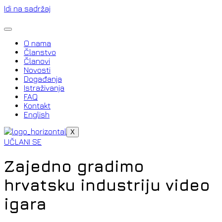
Idi na sadržaj
O nama
Članstvo
Članovi
Novosti
Događanja
Istraživanja
FAQ
Kontakt
English
X
UČLANI SE
Zajedno gradimo
hrvatsku industriju video
igara