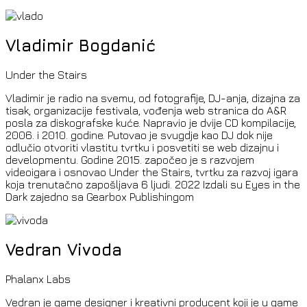
Vladimir Bogdanić
Under the Stairs
Vladimir je radio na svemu, od fotografije, DJ-anja, dizajna za
tisak, organizacije festivala, vođenja web stranica do A&R
posla za diskografske kuće. Napravio je dvije CD kompilacije,
2006. i 2010. godine. Putovao je svugdje kao DJ dok nije
odlučio otvoriti vlastitu tvrtku i posvetiti se web dizajnu i
developmentu. Godine 2015. započeo je s razvojem
videoigara i osnovao Under the Stairs, tvrtku za razvoj igara
koja trenutačno zapošljava 6 ljudi. 2022 Izdali su Eyes in the
Dark zajedno sa Gearbox Publishingom
Vedran Vivoda
Phalanx Labs
Vedran je game designer i kreativni producent koji je u game