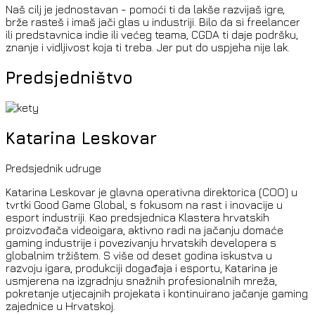
Naš cilj je jednostavan - pomoći ti da lakše razvijaš igre,
brže rasteš i imaš jači glas u industriji. Bilo da si freelancer
ili predstavnica indie ili većeg teama, CGDA ti daje podršku,
znanje i vidljivost koja ti treba. Jer put do uspjeha nije lak.
Predsjedništvo
Katarina Leskovar
Predsjednik udruge
Katarina Leskovar je glavna operativna direktorica (COO) u
tvrtki Good Game Global, s fokusom na rast i inovacije u
esport industriji. Kao predsjednica Klastera hrvatskih
proizvođača videoigara, aktivno radi na jačanju domaće
gaming industrije i povezivanju hrvatskih developera s
globalnim tržištem. S više od deset godina iskustva u
razvoju igara, produkciji događaja i esportu, Katarina je
usmjerena na izgradnju snažnih profesionalnih mreža,
pokretanje utjecajnih projekata i kontinuirano jačanje gaming
zajednice u Hrvatskoj.