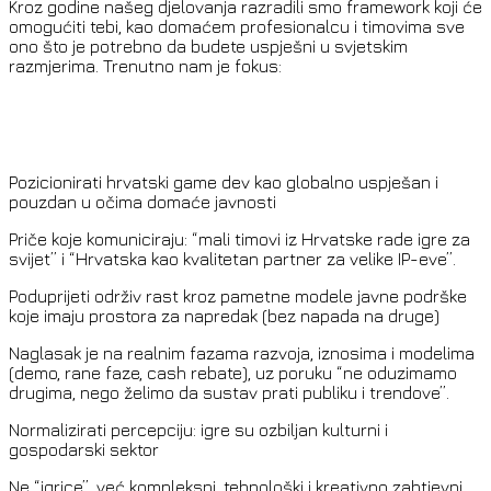
Kroz godine našeg djelovanja razradili smo framework koji će
omogućiti tebi, kao domaćem profesionalcu i timovima sve
ono što je potrebno da budete uspješni u svjetskim
razmjerima. Trenutno nam je fokus:
Pozicionirati hrvatski game dev kao globalno uspješan i
pouzdan u očima domaće javnosti
Priče koje komuniciraju: “mali timovi iz Hrvatske rade igre za
svijet” i “Hrvatska kao kvalitetan partner za velike IP-eve”.
Poduprijeti održiv rast kroz pametne modele javne podrške
koje imaju prostora za napredak (bez napada na druge)
Naglasak je na realnim fazama razvoja, iznosima i modelima
(demo, rane faze, cash rebate), uz poruku “ne oduzimamo
drugima, nego želimo da sustav prati publiku i trendove”.
Normalizirati percepciju: igre su ozbiljan kulturni i
gospodarski sektor
Ne “igrice”, već kompleksni, tehnološki i kreativno zahtjevni