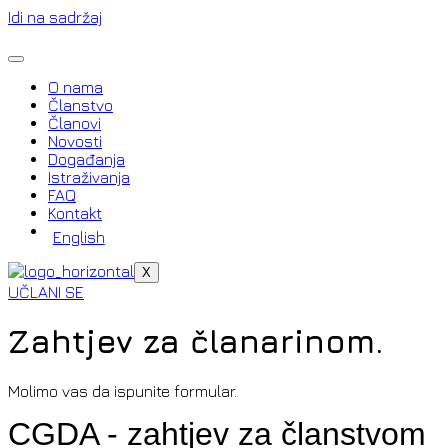
Idi na sadržaj
O nama
Članstvo
Članovi
Novosti
Događanja
Istraživanja
FAQ
Kontakt
English
X
UČLANI SE
Zahtjev za članarinom
.
Molimo vas da ispunite formular.