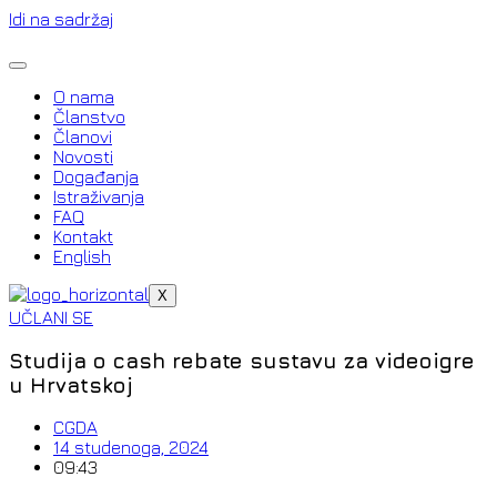
Idi na sadržaj
O nama
Članstvo
Članovi
Novosti
Događanja
Istraživanja
FAQ
Kontakt
English
X
UČLANI SE
Studija o cash rebate sustavu za videoigre
u Hrvatskoj
CGDA
14 studenoga, 2024
09:43