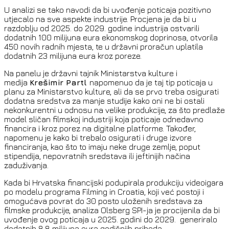
U analizi se tako navodi da bi uvođenje poticaja pozitivno
utjecalo na sve aspekte industrije. Procjena je da bi u
razdoblju od 2025. do 2029. godine industrija ostvarili
dodatnih 100 milijuna eura ekonomskog doprinosa, otvorila
450 novih radnih mjesta, te u državni proračun uplatila
dodatnih 23 milijuna eura kroz poreze.
Na panelu je državni tajnik Ministarstva kulture i
medija
Krešimir Partl
napomenuo da je taj tip poticaja u
planu za Ministarstvo kulture, ali da se prvo treba osigurati
dodatna sredstva za manje studije kako oni ne bi ostali
nekonkurentni u odnosu na velike produkcije, za što predlaže
model sličan filmskoj industriji koja poticaje odnedavno
financira i kroz porez na digitalne platforme. Također,
napomenu je kako bi trebalo osigurati i druge izvore
financiranja, kao što to imaju neke druge zemlje, poput
stipendija, nepovratnih sredstava ili jeftinijih načina
zaduživanja.
Kada bi Hrvatska financijski podupirala produkciju videoigara
po modelu programa Filming in Croatia, koji već postoji i
omogućava povrat do 30 posto uloženih sredstava za
filmske produkcije, analiza Olsberg SPI-ja je procijenila da bi
uvođenje ovog poticaja u 2025. godini do 2029. generiralo
dodatnih 8,8 milijuna eura godišnjih prihoda.