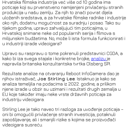
Hrvatska filmska industrija već više od 10 godina ima
poticaje koji su prvenstveno namijenjeni privlačenju stranih
produkcija u našu zemlju. Za njih to znači povrat dijela
uloženih sredstava, a za hrvatske filmske radnike i industrije
oko njih, dodatnu mogućnost za suradnju i posao. Tako su
tijekom godina, upravo zahvaljujući tim poticajima, u
Hrvatskoj snimane neke od popularnih serija i filmova s
milijunskim budžetima. No, može li ista formula funkcionirati i
u industriji izrade videoigara?
Upravo su raspravu o tome pokrenuli predstavnici CGDA, a
kako bi iza svega stajale i konkretne brojke,
analizu
je
napravila britanska konzultantska tvrtka Olsberg SPI.
Rezultate analize na otvaranju Reboot InfoGamera dao je
njihov istraživač,
Joe Stirling Lee
. Istaknuo je kako se
analiza temeljila na podacima iz 2022. godine, a prilikom
njene izrade u obzir su uzimani i rezultati drugih zemalja u
EU koje također imaju neke vrste državnih poticaja za
industriju videoigara.
Stirling Lee je tako naveo tri razloga za uvođenje poticaja –
oni bi omogućili privlačenje stranih investicija, potaknuli
zapošljavanje, ali i smanjili rizike s kojima se proizvođači
videoigara susreću.