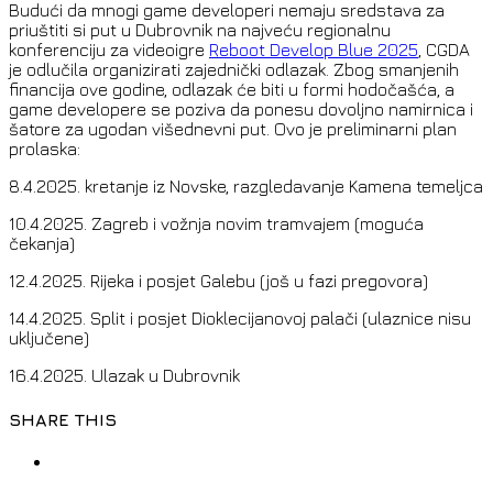
Budući da mnogi game developeri nemaju sredstava za
priuštiti si put u Dubrovnik na najveću regionalnu
konferenciju za videoigre
Reboot Develop Blue 2025
, CGDA
je odlučila organizirati zajednički odlazak. Zbog smanjenih
financija ove godine, odlazak će biti u formi hodočašća, a
game developere se poziva da ponesu dovoljno namirnica i
šatore za ugodan višednevni put. Ovo je preliminarni plan
prolaska:
8.4.2025. kretanje iz Novske, razgledavanje Kamena temeljca
10.4.2025. Zagreb i vožnja novim tramvajem (moguća
čekanja)
12.4.2025. Rijeka i posjet Galebu (još u fazi pregovora)
14.4.2025. Split i posjet Dioklecijanovoj palači (ulaznice nisu
uključene)
16.4.2025. Ulazak u Dubrovnik
SHARE THIS