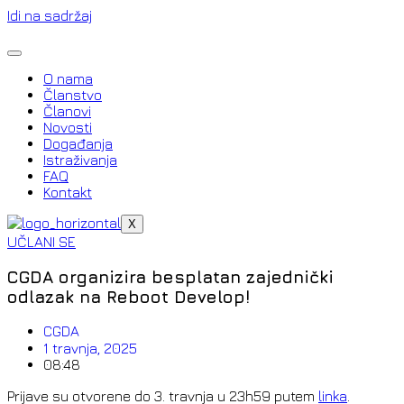
Idi na sadržaj
O nama
Članstvo
Članovi
Novosti
Događanja
Istraživanja
FAQ
Kontakt
X
UČLANI SE
CGDA organizira besplatan zajednički
odlazak na Reboot Develop!
CGDA
1 travnja, 2025
08:48
Prijave su otvorene do 3. travnja u 23h59 putem
linka
.