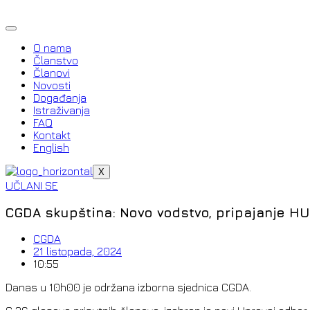
Idi
na
sadržaj
O nama
Članstvo
Članovi
Novosti
Događanja
Istraživanja
FAQ
Kontakt
English
X
UČLANI SE
CGDA skupština: Novo vodstvo, pripajanje HU
CGDA
21 listopada, 2024
10:55
Danas u 10h00 je održana izborna sjednica CGDA.