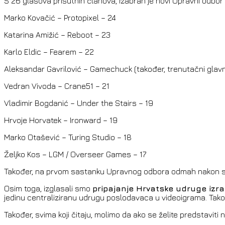
S 26 glasova prisutnih članova, izabran je novi Upravni odb
Marko Kovačić – Protopixel – 24
Katarina Amižić – Reboot – 23
Karlo Eldic – Fearem – 22
Aleksandar Gavrilović – Gamechuck (također, trenutačni glavni
Vedran Vivoda – Crane51 – 21
Vladimir Bogdanić – Under the Stairs – 19
Hrvoje Horvatek – Ironward – 19
Marko Otašević – Turing Studio – 18
Željko Kos – LGM / Overseer Games – 17
Također, na prvom sastanku Upravnog odbora odmah nakon sje
Osim toga, izglasali smo
pripajanje Hrvatske udruge izra
jedinu centraliziranu udrugu poslodavaca u videoigrama. Tako
Također, svima koji čitaju, molimo da ako se želite predstavi