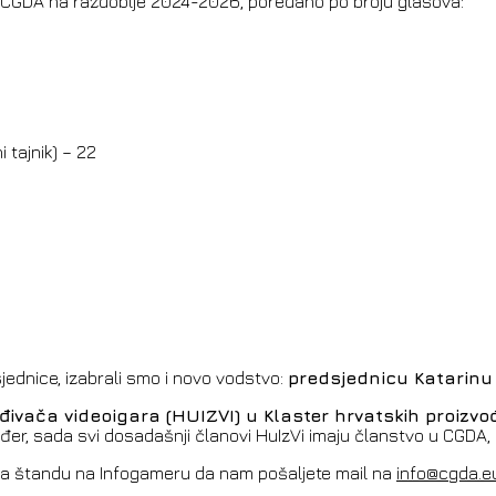
or CGDA na razdoblje 2024-2026, poredano po broju glasova:
 tajnik) – 22
dnice, izabrali smo i novo vodstvo:
predsjednicu Katarinu
đivača videoigara (HUIZVI) u Klaster hrvatskih proizv
đer, sada svi dosadašnji članovi HuIzVi imaju članstvo u CGDA,
ti na štandu na Infogameru da nam pošaljete mail na
info@cgda.e