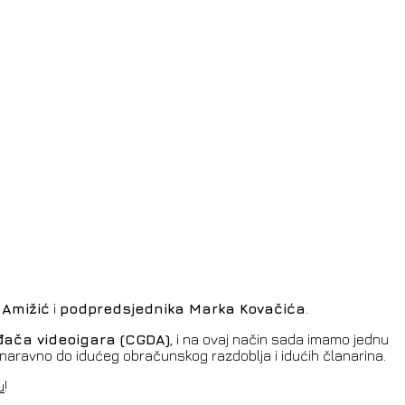
 Amižić
i
podpredsjednika Marka Kovačića
.
ođača videoigara (CGDA)
, i na ovaj način sada imamo jednu
 naravno do idućeg obračunskog razdoblja i idućih članarina.
u
!