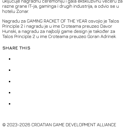
uključuje nagradnu ceremoniju i gala ekskluzivnu večeru za
razne grane IT-ja, gaminga i drugih industrija, a odvio se u
hotelu Zonar.
Nagradu za GAMING RACKET OF THE YEAR osvojio je Talos
Principle 2 i nagradu je u ime Croteama preuzeo Davor
Hunski, a nagradu za najbolji game design je također za
Talos Principle 2 u ime Croteama preuzeo Goran Adrinek.
SHARE THIS
© 2023-2026 CROATIAN GAME DEVELOPMENT ALLIANCE