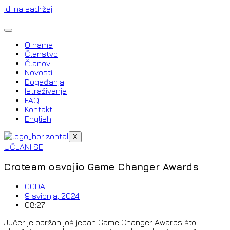
Idi na sadržaj
O nama
Članstvo
Članovi
Novosti
Događanja
Istraživanja
FAQ
Kontakt
English
X
UČLANI SE
Croteam osvojio Game Changer Awards
CGDA
9 svibnja, 2024
08:27
Jučer je održan još jedan Game Changer Awards što