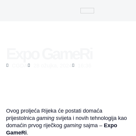
Expo GameRi
CGDA
28 ožujka, 2024
16:36
Ovog proljeća Rijeka će postati domaća
prijestolnica
gaming
svijeta i novih tehnologija kao
domaćin prvog riječkog
gaming
sajma –
Expo
GameRi
.