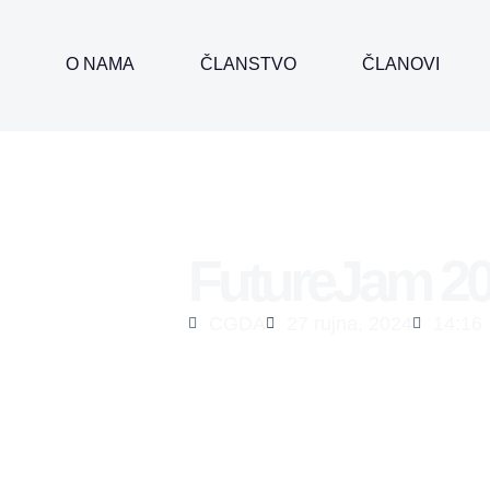
O NAMA
ČLANSTVO
ČLANOVI
FutureJam 2
CGDA
27 rujna, 2024
14:16