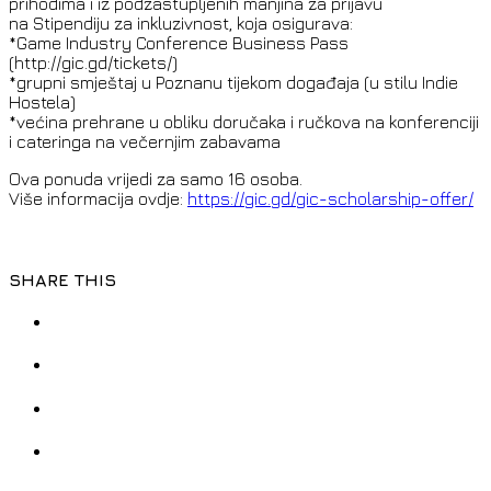
prihodima i iz podzastupljenih manjina za prijavu
na Stipendiju za inkluzivnost, koja osigurava:
*Game Industry Conference Business Pass
(http://gic.gd/tickets/)
*grupni smještaj u Poznanu tijekom događaja (u stilu Indie
Hostela)
*većina prehrane u obliku doručaka i ručkova na konferenciji
i cateringa na večernjim zabavama
Ova ponuda vrijedi za samo 16 osoba.
Više informacija ovdje:
https://gic.gd/gic-scholarship-offer/
SHARE THIS