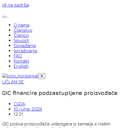
Idi na sadržaj
O nama
Članstvo
Članovi
Novosti
Događanja
Istraživanja
FAQ
Kontakt
English
X
UČLANI SE
GIC financira podzastupljene proizvođače
CGDA
10 rujna, 2024
12:21
GIC poziva proizvođače videoigara iz zemalja s niskim