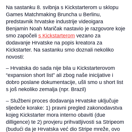
Na sastanku 8. svibnja s Kickstarterom u sklopu
Games Matchmaking Bruncha u Berlinu,
predstavnik hrvatske industrije videoigara
Benjamin Noah Maričak nastavio je razgovore koje
smo započeli
s Kickstarterom
vezano za
dodavanje Hrvatske na popis kreatora za
Kickstarter. Na sastanku smo doznali nekoliko
novosti:
– Hrvatska do sada nije bila u Kickstarterovom
“expansion short list” ali zbog naše inicijative i
dobro poslane dokumentacije, ušli smo u short list
s još nekoliko zemalja (npr. Brazil)
– Službeni proces dodavanja Hrvatske uključuje
sljedeće korake: 1) pravni pregled zakonodavstva
kojeg Kickstarter mora interno obaviti (due
dilligence) te 2) provjeru prihvatljivosti sa Stripeom
(budući da je Hrvatska već dio Stripe mreže, ovo