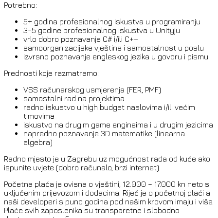
Potrebno:
5+ godina profesionalnog iskustva u programiranju
3-5 godine profesionalnog iskustva u Unityju
vrlo dobro poznavanje C# i/ili C++
samoorganizacijske vještine i samostalnost u poslu
izvrsno poznavanje engleskog jezika u govoru i pismu
Prednosti koje razmatramo:
VSS računarskog usmjerenja (FER, PMF)
samostalni rad na projektima
radno iskustvo u high budget naslovima i/ili većim
timovima
iskustvo na drugim game engineima i u drugim jezicima
napredno poznavanje 3D matematike (linearna
algebra)
Radno mjesto je u Zagrebu uz mogućnost rada od kuće ako
ispunite uvjete (dobro računalo, brzi internet).
Početna plaća je ovisna o vještini, 12.000 – 17.000 kn neto s
uključenim prijevozom i dodacima. Riječ je o početnoj plaći a
naši developeri s puno godina pod našim krovom imaju i više.
Plaće svih zaposlenika su transparetne i slobodno