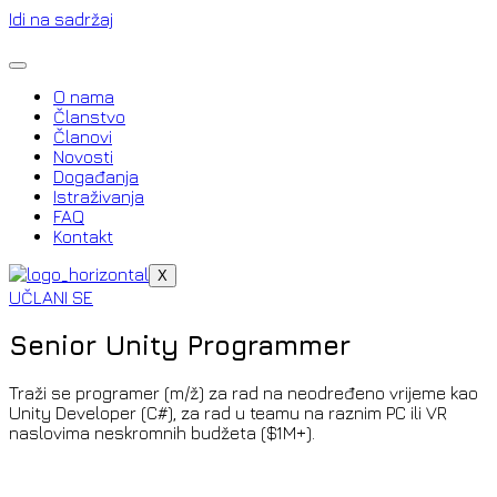
Idi na sadržaj
O nama
Članstvo
Članovi
Novosti
Događanja
Istraživanja
FAQ
Kontakt
X
UČLANI SE
Senior Unity Programmer
Traži se programer (m/ž) za rad na neodređeno vrijeme kao
Unity Developer (C#), za rad u teamu na raznim PC ili VR
naslovima neskromnih budžeta ($1M+).