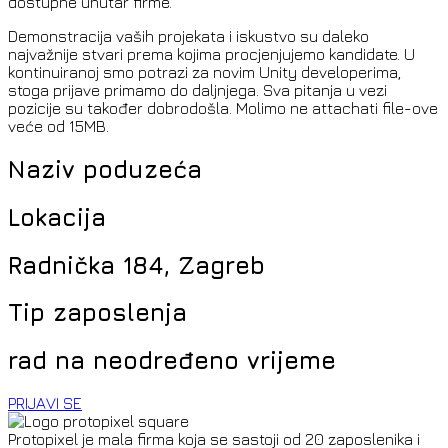
dostupne unutar firme.
Demonstracija vaših projekata i iskustvo su daleko
najvažnije stvari prema kojima procjenjujemo kandidate. U
kontinuiranoj smo potrazi za novim Unity developerima,
stoga prijave primamo do daljnjega. Sva pitanja u vezi
pozicije su također dobrodošla. Molimo ne attachati file-ove
veće od 15MB.
Naziv poduzeća
Lokacija
Radnička 184, Zagreb
Tip zaposlenja
rad na neodređeno vrijeme
PRIJAVI SE
Protopixel je mala firma koja se sastoji od 20 zaposlenika i