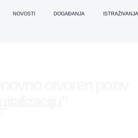
NOVOSTI
DOGAĐANJA
ISTRAŽIVANJ
onovno otvoren poziv
italizaciju”
6