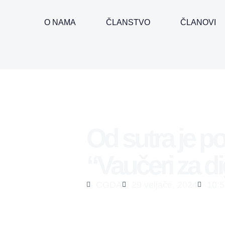
O NAMA
ČLANSTVO
ČLANOVI
Od sutra je p
“Vaučeri za dig
CGDA
29 veljače, 2024
10:5