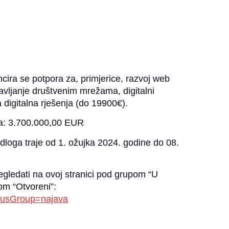
ancira se potpora za, primjerice, razvoj web
pravljanje društvenim mrežama, digitalni
 digitalna rješenja (do 19900€).
va: 3.700.000,00 EUR
dloga traje od 1. ožujka 2024. godine do 08.
ledati na ovoj stranici pod grupom “U
pom “Otvoreni”:
tatusGroup=najava