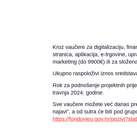
Kroz vaučere za digitalizaciju, fin
stranica, aplikacija, e-trgovine, u
marketing (do 9900€) ili za složena
Ukupno raspoloživi iznos sredsta
Rok za podnošenje projektnih prije
travnja 2024. godine.
Sve vaučere možete već danas preg
najavi”, a od sutra će biti pod gru
https://fondovieu.gov.hr/pozivi?s