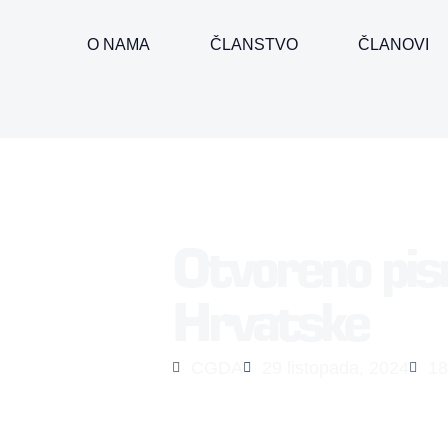
O NAMA
ČLANSTVO
ČLANOVI
Otvoreno pis
Hrvatske
CGDA
29 listopada, 2024
18