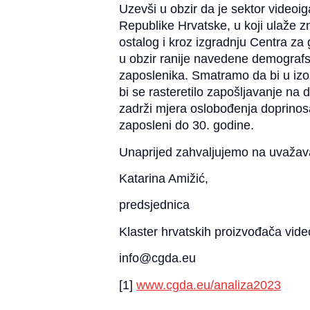
Uzevši u obzir da je sektor videoi
Republike Hrvatske, u koji ulaže 
ostalog i kroz izgradnju Centra za
u obzir ranije navedene demografs
zaposlenika. Smatramo da bi u izo
bi se rasteretilo zapošljavanje na 
zadrži mjera oslobođenja doprinos
zaposleni do 30. godine.
Unaprijed zahvaljujemo na uvažava
Katarina Amižić,
predsjednica
Klaster hrvatskih proizvođača vide
info@cgda.eu
[1]
www.cgda.eu/analiza2023