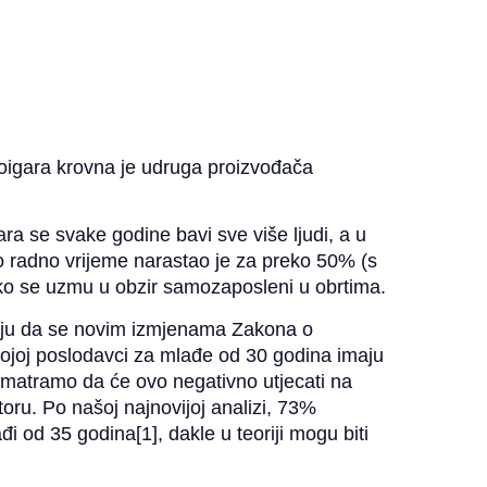
eoigara krovna je udruga proizvođača
ra se svake godine bavi sve više ljudi, a u
o radno vrijeme narastao je za preko 50% (s
 ako se uzmu u obzir samozaposleni u obrtima.
anju da se novim izmjenama Zakona o
kojoj poslodavci za mlađe od 30 godina imaju
matramo da će ovo negativno utjecati na
oru. Po našoj najnovijoj analizi, 73%
đi od 35 godina[1], dakle u teoriji mogu biti