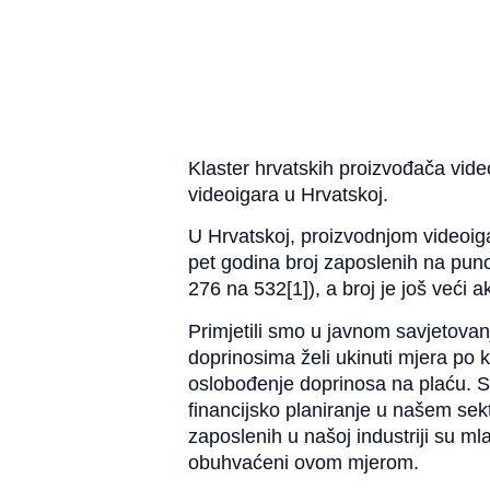
Klaster hrvatskih proizvođača vid
videoigara u Hrvatskoj.
U Hrvatskoj, proizvodnjom videoiga
pet godina broj zaposlenih na pun
276 na 532[1]), a broj je još veći
Primjetili smo u javnom savjetov
doprinosima želi ukinuti mjera po 
oslobođenje doprinosa na plaću. S
financijsko planiranje u našem sekt
zaposlenih u našoj industriji su mla
obuhvaćeni ovom mjerom.