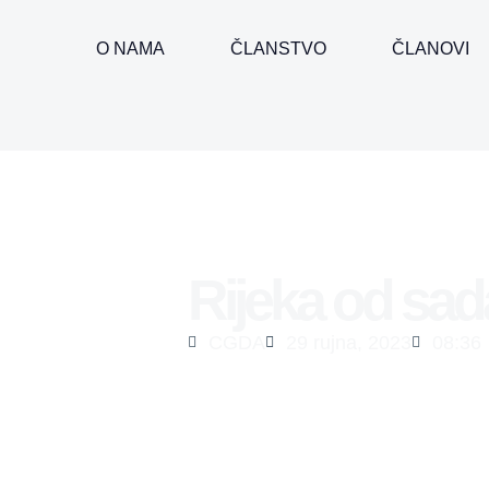
O NAMA
ČLANSTVO
ČLANOVI
Rijeka od sada
CGDA
29 rujna, 2023
08:36