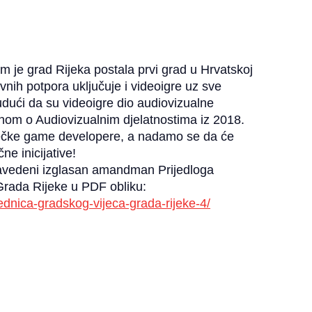
e grad Rijeka postala prvi grad u Hrvatskoj
nih potpora uključuje i videoigre uz sve
udući da su videoigre dio audiovizualne
om o Audiovizualnim djelatnostima iz 2018.
riječke game developere, a nadamo se da će
ne inicijative!
navedeni izglasan amandman Prijedloga
Grada Rijeke u PDF obliku:
jednica-gradskog-vijeca-grada-rijeke-4/