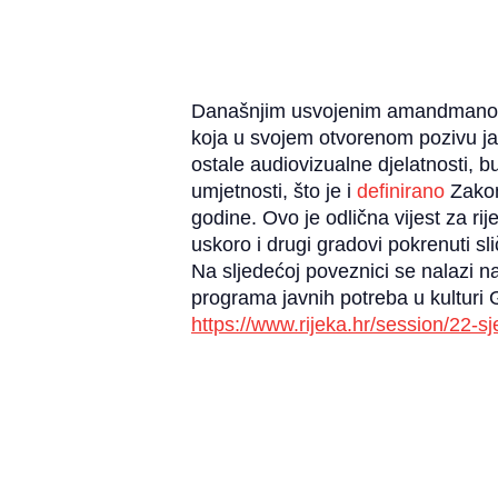
Današnjim usvojenim amandmanom j
koja u svojem otvorenom pozivu jav
ostale audiovizualne djelatnosti, b
umjetnosti, što je i
definirano
Zakon
godine. Ovo je odlična vijest za 
uskoro i drugi gradovi pokrenuti slič
Na sljedećoj poveznici se nalazi 
programa javnih potreba u kulturi 
https://www.rijeka.hr/session/22-s