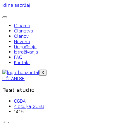
Idi na sadržaj
O nama
Članstvo
Članovi
Novosti
Događanja
Istraživanja
FAQ
Kontakt
X
UČLANI SE
Test studio
CGDA
4 ožujka, 2026
14:16
test