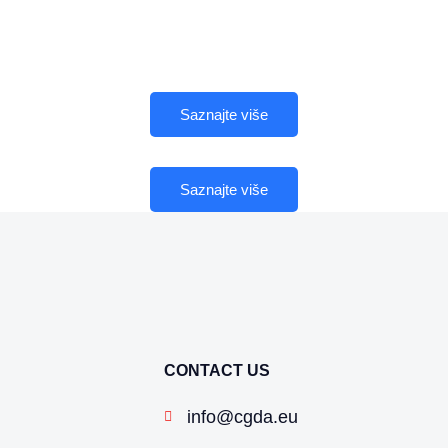
Saznajte više
Saznajte više
CONTACT US
info@cgda.eu