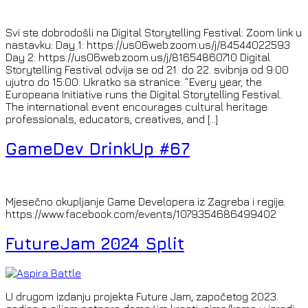
Svi ste dobrodošli na Digital Storytelling Festival: Zoom link u
nastavku: Day 1: https://us06web.zoom.us/j/84544022593
Day 2: https://us06web.zoom.us/j/81654860710 Digital
Storytelling Festival odvija se od 21. do 22. svibnja od 9:00
ujutro do 15:00. Ukratko sa stranice: “Every year, the
Europeana Initiative runs the Digital Storytelling Festival.
The international event encourages cultural heritage
professionals, educators, creatives, and […]
GameDev DrinkUp #67
Mjesečno okupljanje Game Developera iz Zagreba i regije.
https://www.facebook.com/events/1079354686499402
FutureJam 2024 Split
U drugom izdanju projekta Future Jam, započetog 2023.