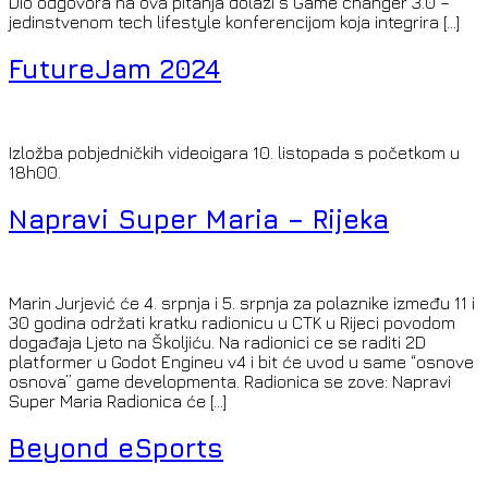
Dio odgovora na ova pitanja dolazi s Game changer 3.0 –
jedinstvenom tech lifestyle konferencijom koja integrira […]
FutureJam 2024
Izložba pobjedničkih videoigara 10. listopada s početkom u
18h00.
Napravi Super Maria – Rijeka
Marin Jurjević će 4. srpnja i 5. srpnja za polaznike između 11 i
30 godina održati kratku radionicu u CTK u Rijeci povodom
događaja Ljeto na Školjiću. Na radionici ce se raditi 2D
platformer u Godot Engineu v4 i bit će uvod u same “osnove
osnova” game developmenta. Radionica se zove: Napravi
Super Maria Radionica će […]
Beyond eSports