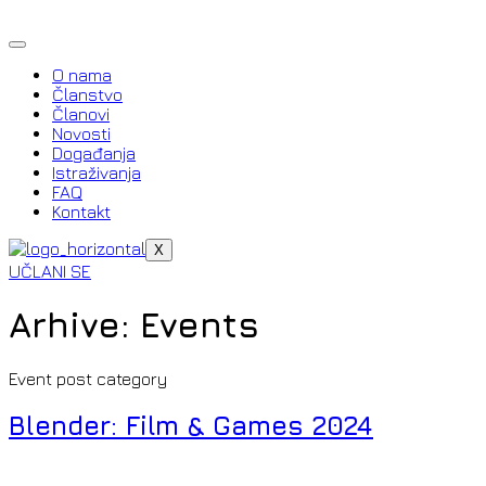
Idi
na
sadržaj
O nama
Članstvo
Članovi
Novosti
Događanja
Istraživanja
FAQ
Kontakt
X
UČLANI SE
Arhive:
Events
Event post category
Blender: Film & Games 2024