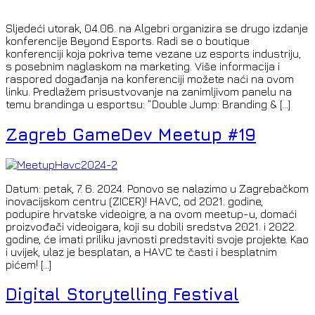
Sljedeći utorak, 04.06. na Algebri organizira se drugo izdanje
konferencije Beyond Esports. Radi se o boutique
konferenciji koja pokriva teme vezane uz esports industriju,
s posebnim naglaskom na marketing. Više informacija i
raspored događanja na konferenciji možete naći na ovom
linku. Predlažem prisustvovanje na zanimljivom panelu na
temu brandinga u esportsu: “Double Jump: Branding & […]
Zagreb GameDev Meetup #19
Datum: petak, 7. 6. 2024. Ponovo se nalazimo u Zagrebačkom
inovacijskom centru (ZICER)! HAVC, od 2021. godine,
podupire hrvatske videoigre, a na ovom meetup-u, domaći
proizvođači videoigara, koji su dobili sredstva 2021. i 2022.
godine, će imati priliku javnosti predstaviti svoje projekte. Kao
i uvijek, ulaz je besplatan, a HAVC te časti i besplatnim
pićem! […]
Digital Storytelling Festival