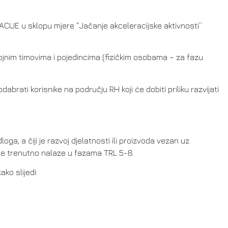
IJE u sklopu mjere “Jačanje akceleracijske aktivnosti”
jnim timovima i pojedincima (fizičkim osobama – za fazu
rati korisnike na području RH koji će dobiti priliku razvijati
a, a čiji je razvoj djelatnosti ili proizvoda vezan uz
ji se trenutno nalaze u fazama TRL 5-8.
ko slijedi: