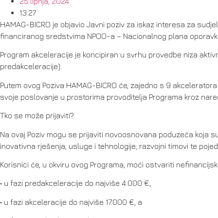
25 lipnja, 2024
13:27
HAMAG-BICRO je objavio Javni poziv za iskaz interesa za sudj
financiranog sredstvima NPOO-a – Nacionalnog plana oporavka 
Program akceleracije je koncipiran u svrhu provedbe niza akti
predakceleracije).
Putem ovog Poziva HAMAG-BICRO će, zajedno s 9 akceleratora – pr
svoje poslovanje u prostorima provoditelja Programa kroz nare
Tko se može prijaviti?
Na ovaj Poziv mogu se prijaviti novoosnovana poduzeća koja su o
inovativna rješenja, usluge i tehnologije; razvojni timovi te poje
Korisnici će, u okviru ovog Programa, moći ostvariti nefinancijs
• u fazi predakceleracije do najviše 4.000 €,
• u fazi akceleracije do najviše 17.000 €, a