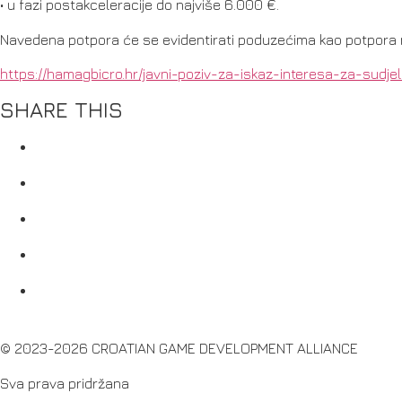
• u fazi postakceleracije do najviše 6.000 €.
Navedena potpora će se evidentirati poduzećima kao potpora male
https://hamagbicro.hr/javni-poziv-za-iskaz-interesa-za-sudje
SHARE THIS
© 2023-2026 CROATIAN GAME DEVELOPMENT ALLIANCE
Sva prava pridržana