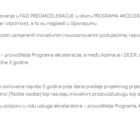
elovanje u FAZI PREDAKCELERACIJE u okviru PROGRAMA AKCELERAC
i otpornost, a to su naglasili u Sporazumu.
vnosti usmjerenih inovativnim novoosnovanim poduzećima, razvo
ovoditelja Programa akceleracije, a među kojima je i ZICER, odab
dne 2 godine.
snovana najviše 5 godina prije dana predaje projektnog prijedlog
dinci (fizičke osobe) koji razvijaju inovativni proizvod/uslugu ko
ku potporu u vidu usluga akceleratora – provoditelja Programa, ka