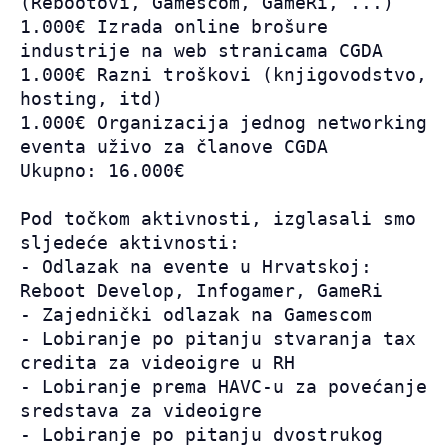
(Rebootovi, Gamescom, GameRi, ...)

1.000€ Izrada online brošure 
industrije na web stranicama CGDA

1.000€ Razni troškovi (knjigovodstvo, 
hosting, itd)

1.000€ Organizacija jednog networking 
eventa uživo za članove CGDA

Ukupno: 16.000€

Pod točkom aktivnosti, izglasali smo 
sljedeće aktivnosti:

- Odlazak na evente u Hrvatskoj: 
Reboot Develop, Infogamer, GameRi

- Zajednički odlazak na Gamescom

- Lobiranje po pitanju stvaranja tax 
credita za videoigre u RH

- Lobiranje prema HAVC-u za povećanje 
sredstava za videoigre

- Lobiranje po pitanju dvostrukog 