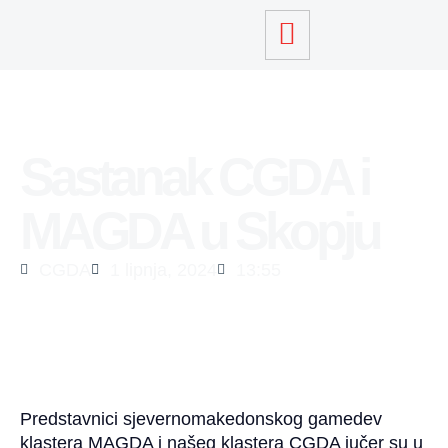
Sastanak CGDA i
MAGDA u Skopju
CGDA
1 lipnja, 2024
13:55
Predstavnici sjevernomakedonskog gamedev
klastera MAGDA i našeg klastera CGDA jučer su u