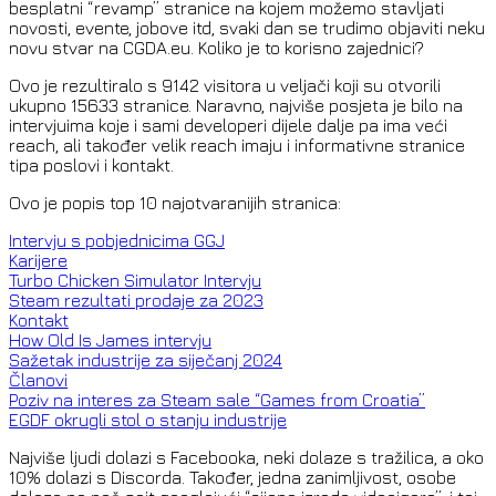
besplatni “revamp” stranice na kojem možemo stavljati
novosti, evente, jobove itd, svaki dan se trudimo objaviti neku
novu stvar na CGDA.eu. Koliko je to korisno zajednici?
Ovo je rezultiralo s 9142 visitora u veljači koji su otvorili
ukupno 15633 stranice. Naravno, najviše posjeta je bilo na
intervjuima koje i sami developeri dijele dalje pa ima veći
reach, ali također velik reach imaju i informativne stranice
tipa poslovi i kontakt.
Ovo je popis top 10 najotvaranijih stranica:
Intervju s pobjednicima GGJ
Karijere
T
urbo Chicken Simulator Intervju
S
team rezultati prodaje za 2023
Kontakt
How Old Is James intervju
Sažetak industrije za siječanj 2024
Članovi
Poziv na interes za Steam sale “Games from Croatia”
EGDF okrugli stol o stanju industrije
Najviše ljudi dolazi s Facebooka, neki dolaze s tražilica, a oko
10% dolazi s Discorda. Također, jedna zanimljivost, osobe