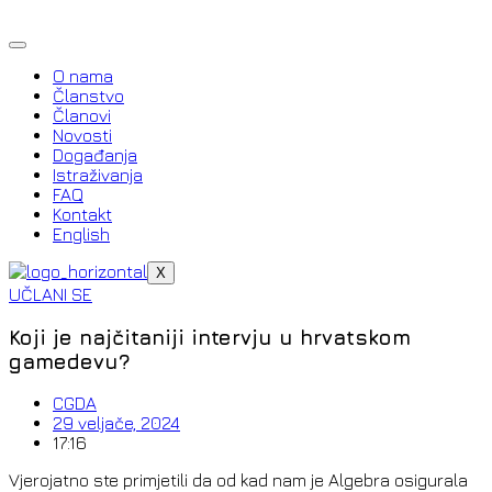
Idi
na
sadržaj
O nama
Članstvo
Članovi
Novosti
Događanja
Istraživanja
FAQ
Kontakt
English
X
UČLANI SE
Koji je najčitaniji intervju u hrvatskom
gamedevu?
CGDA
29 veljače, 2024
17:16
Vjerojatno ste primjetili da od kad nam je Algebra osigurala