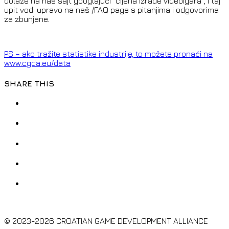
dolaze na naš sajt googlajući “cijena izrade videoigara”, i taj
upit vodi upravo na naš /FAQ page s pitanjima i odgovorima
za zbunjene.
PS – ako tražite statistike industrije, to možete pronaći na
www.cgda.eu/data
SHARE THIS
© 2023-2026 CROATIAN GAME DEVELOPMENT ALLIANCE