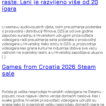
raste: Lani je razvijeno više od 20
igara
U sastavu audiovizualnih djela, osim preuzimanja podataka
o proizvodnji i distribuciji filmova, DZS je od ove godine
započeo suradnju s Hrvatskom udrugom proizvođača
videoigara radi preuzimanja seta podataka o proizvodnji
videoigara u Hrvatskoj. Kako ističu iz DZS-a, proizvodnja
videoigara kao grana kulturne industrije dobiva sve veću
važnost na svjetskoj razini, a u Hrvatskoj zapošljava ukupno
[…]
Games from Croatia 2026 Steam
sale
Počela je velika rasprodaja hrvatskih videoigara na Steamu –
popusti, nove najave i demo verzije domaćih naslova. Kao i
svake godine, hrvatski proizvođači videoigara udružili su
snage kako bi organizirali veliku rasprodaju domaćih igara na