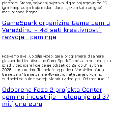
platformi Steam, najvećoj svjetskoj digitalnoj trgovini za PC
igre. Rasprodaja traje sedam dana, tijekom kojih će igrači
moći pronaći brojne […]
GameSpark organizira Game Jam u
Varaždinu – 48 sati kreativnosti,
razvoja i gaminga
Pozivamo sve ljubitelje video igara, programere, dizajnere,
glazbenike i kreativce na GameSpark Game Jam natjecanje u
izradi video igara koje će se održati od 29. do 31. svibnja
2026. u prostorima Tehnološkog parka u Varaždinu. Što je
Game Jam? Game Jam je 48-satno natjecanje u kojemu
sudionici od nule stvaraju vlastitu video igru. Od trenutka […]
Odobrena Faza 2 projekta Centar
gaming industrije – ulaganje od 37
milijuna eura