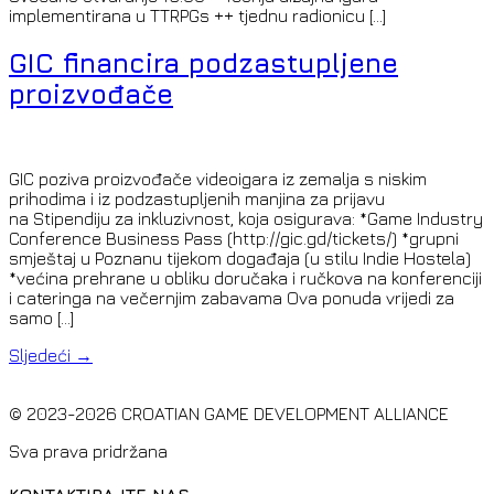
implementirana u TTRPGs ++ tjednu radionicu […]
GIC financira podzastupljene
proizvođače
GIC poziva proizvođače videoigara iz zemalja s niskim
prihodima i iz podzastupljenih manjina za prijavu
na Stipendiju za inkluzivnost, koja osigurava: *Game Industry
Conference Business Pass (http://gic.gd/tickets/) *grupni
smještaj u Poznanu tijekom događaja (u stilu Indie Hostela)
*većina prehrane u obliku doručaka i ručkova na konferenciji
i cateringa na večernjim zabavama Ova ponuda vrijedi za
samo […]
Sljedeći
→
© 2023-2026 CROATIAN GAME DEVELOPMENT ALLIANCE
Sva prava pridržana