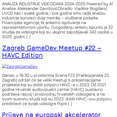
ANALIZA INDUSTRIJE VIDEOIGARA 2024-2025 Powered by A1
Analiza: Aleksandar GavrilovićObradio: Vladimir Bogdanić
UVOD Kao i svake godine, i ove godine smo radili analizu
industrije koristeći dvije metrike – službene podatke
Financijske agencije, te anketno ispitivanje na
reprezentativnom uzorku. Ovogodišnju anketu ispunilo je 22
studija za videoigre koji su ukupno zapošljavali 343 osobe u
2025. godini, […]
Zagreb GameDev Meetup #22 –
HAVC Edition
Danas, u 18:30 u prostorima Scena F22 (Frankopanska 22,
Zagreb) održat će se veliki meetup s prezentacijama
projekata koji su dobili potporu HAVC-a u 2023. Od 2021.
godine Hrvatski audiovizualni centar (HAVC) sustavno
podržava razvoj i proizvodnju hrvatskih videoigara, a na
ovom susretu studiji koji su 2023. dobili HAVC-ovu potporu
predstavit će svoje videoigre Popis […]
Prijave na europski akcelerator