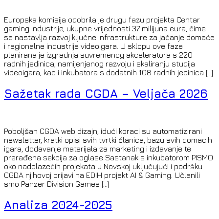
Europska komisija odobrila je drugu fazu projekta Centar
gaming industrije, ukupne vrijednosti 37 milijuna eura, čime
se nastavlja razvoj ključne infrastrukture za jačanje domaće
i regionalne industrije videoigara. U sklopu ove faze
planirana je izgradnja suvremenog akceleratora s 220
radnih jedinica, namijenjenog razvoju i skaliranju studija
videoigara, kao i inkubatora s dodatnih 108 radnih jedinica […]
Sažetak rada CGDA – Veljača 2026
Poboljšan CGDA web dizajn, idući koraci su automatizirani
newsletter, kratki opisi svih tvrtki članica, bazu svih domacih
igara, dodavanje materijala za marketing i izdavanje te
prerađena sekcija za oglase Sastanak s inkubatorom PISMO
oko nadolazećih projekata u Novskoj uključujući i podršku
CGDA njihovoj prijavi na EDIH projekt AI & Gaming. Učlanili
smo Panzer Division Games […]
Analiza 2024-2025