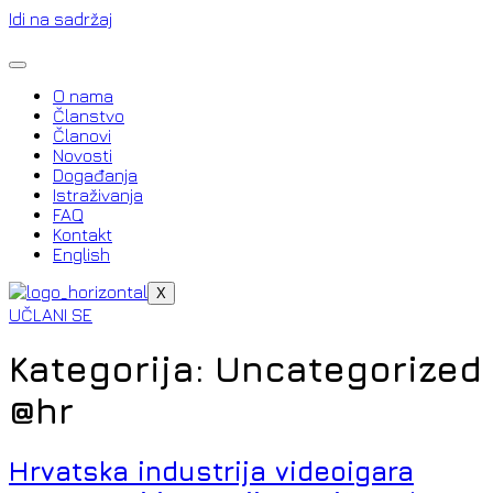
Idi na sadržaj
O nama
Članstvo
Članovi
Novosti
Događanja
Istraživanja
FAQ
Kontakt
English
X
UČLANI SE
Kategorija:
Uncategorized
@hr
Hrvatska industrija videoigara