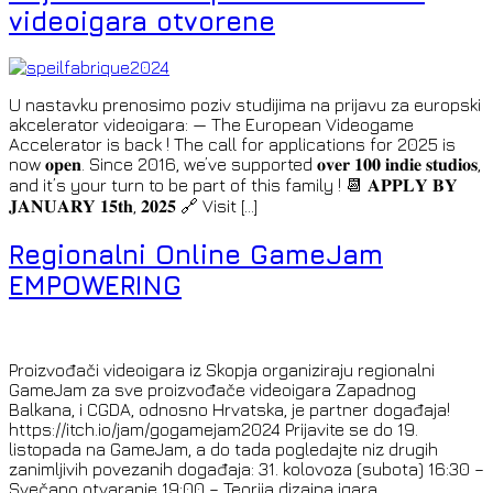
videoigara otvorene
U nastavku prenosimo poziv studijima na prijavu za europski
akcelerator videoigara: — The European Videogame
Accelerator is back ! The call for applications for 2025 is
now 𝐨𝐩𝐞𝐧. Since 2016, we’ve supported 𝐨𝐯𝐞𝐫 𝟏𝟎𝟎 𝐢𝐧𝐝𝐢𝐞 𝐬𝐭𝐮𝐝𝐢𝐨𝐬,
and it’s your turn to be part of this family ! 📆 𝐀𝐏𝐏𝐋𝐘 𝐁𝐘
𝐉𝐀𝐍𝐔𝐀𝐑𝐘 𝟏𝟓𝐭𝐡, 𝟐𝟎𝟐𝟓 🔗 Visit […]
Regionalni Online GameJam
EMPOWERING
Proizvođači videoigara iz Skopja organiziraju regionalni
GameJam za sve proizvođače videoigara Zapadnog
Balkana, i CGDA, odnosno Hrvatska, je partner događaja!
https://itch.io/jam/gogamejam2024 Prijavite se do 19.
listopada na GameJam, a do tada pogledajte niz drugih
zanimljivih povezanih događaja: 31. kolovoza (subota) 16:30 –
Svečano otvaranje 19:00 – Teorija dizajna igara